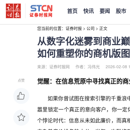
首页
快讯
要闻
股市
您当前的位置：
证券时报
>
公司
>
正文
从数字化迷雾到商业巅
如何重塑你的商机版图
来源：证券时报网
作者：冯伟光
2026-02-08 
觉醒：在信息荒原中寻找真正的商
点赞
如果你曾试图在搜索引擎的千重浪
嚣里锁定一个真正的意向客户，你一定体
个悖论时代：信息从未如此廉价，而真