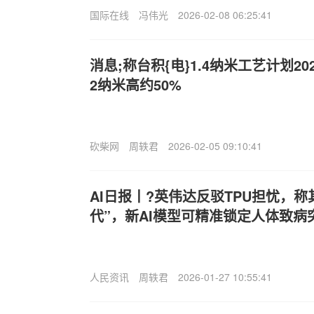
国际在线
冯伟光
2026-02-08 06:25:41
消息;称台积{电}1.4纳米工艺计划2
2纳米高约50%
砍柴网
周轶君
2026-02-05 09:10:41
AI日报丨?英伟达反驳TPU担忧，称
代”，新AI模型可精准锁定人体致病
人民资讯
周轶君
2026-01-27 10:55:41