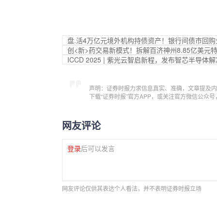
盘.活4万亿元境外机构持债资产！银行间债市回
创<新>药交易新模式！拆解百济神州8.85亿美元
ICC
D 2025 | 紫光云智启新程，发布智芯半导体
声明：证券时报力求信息真实、准确，文章提及内
下载“证券时报”官方APP，或关注官方微信公众
网友评论
登录
后可以发言
网友评论仅供其表达个人看法，并不表明证券时报立场