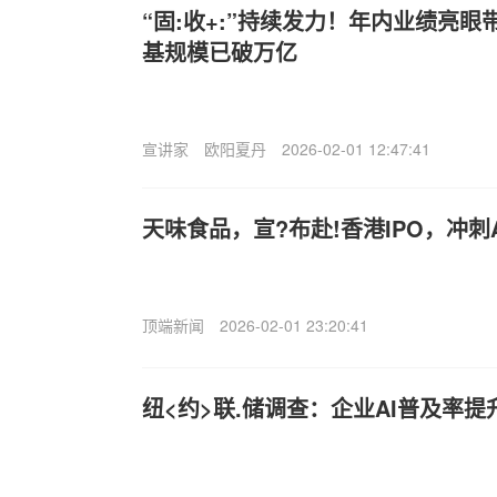
“固:收+:”持续发力！年内业绩亮
基规模已破万亿
宣讲家
欧阳夏丹
2026-02-01 12:47:41
天味食品，宣?布赴!香港IPO，冲刺
顶端新闻
2026-02-01 23:20:41
纽<约>联.储调查：企业AI普及率提